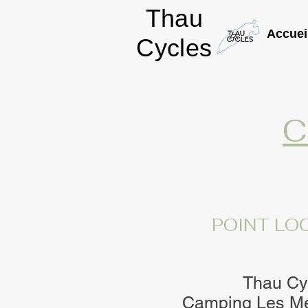
Thau
Accuei
Cycles
POINT LO
Thau Cy
Camping Les Mé