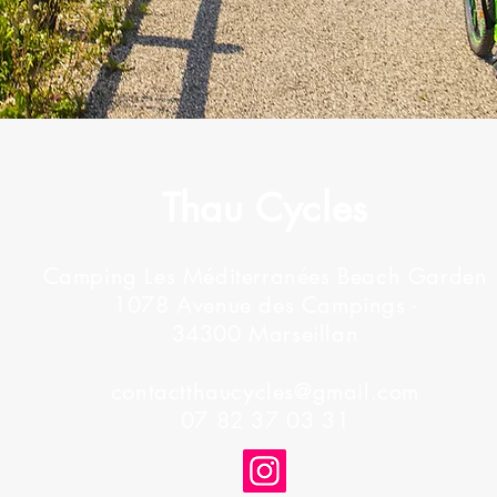
Thau Cycles
Camping Les Méditerranées Beach Garden
1078 Avenue des Campings -
34300 Marseillan
contactthaucycles@gmail.com
07 82 37 03 31