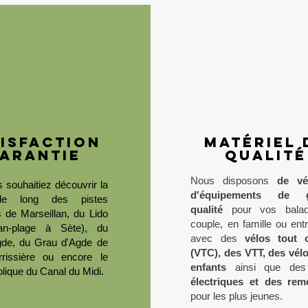
isfaction
matériel 
arantie
qualité
Nous disposons
de vé
 souhaitiez découvrir la
d'équipements de g
 le long des pistes
qualité
pour vos bala
s de Marseillan, du Lido
couple, en famille ou ent
lan-plage à Sète), du
avec des
vélos tout 
de, du Grau d'Agde de
(VTC), des VTT, des vél
rissière ou encore le
enfants
ainsi que de
lique du Canal du Midi.
électriques et des rem
pour les plus jeunes.