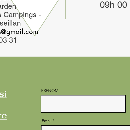
09h 00 
arden
s Campings -
eillan
es@gmail.com
03 31
PRENOM
si
re
Email