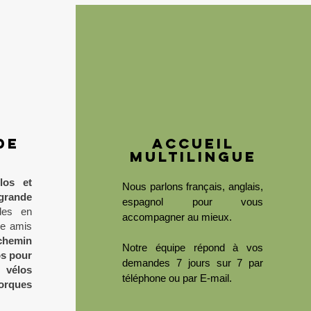
de
accueil
multilingue
los et
Nous parlons français, anglais,
rande
espagnol pour vous
des en
accompagner au mieux.
re amis
chemin
Notre équipe répond à vos
os pour
demandes 7 jours sur 7 par
s
vélos
téléphone ou par E-mail.
orques