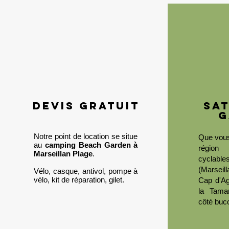
devis gratuit
sat
g
Notre point de location se situe
Que vous
au
camping Beach Garden à
région
Marseillan Plage
.
cyclable
(Marseil
Vélo, casque, antivol, pompe à
vélo, kit de réparation, gilet.
Cap d'Ag
la Tamar
côté buco